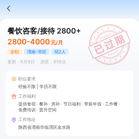
餐饮咨客/接待 2800+
2800-4000
元/月
全职
渭南-市区
招2人
更新：6月9日
浏览：856次
职位要求
经验不限
学历不限
工作福利
提供食宿
餐补
房补
节日福利
带薪年假
工作餐
免费培训
晋升空间
工作地址
陕西省渭南市临渭区金水路