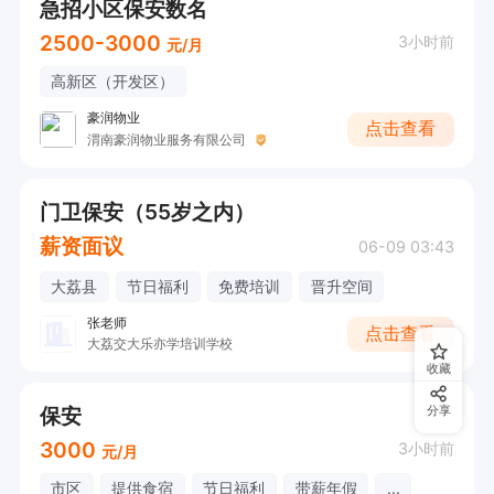
急招小区保安数名
2500-3000
3小时前
元/月
高新区（开发区）
豪润物业
点击查看
渭南豪润物业服务有限公司
门卫保安（55岁之内）
薪资面议
06-09 03:43
大荔县
节日福利
免费培训
晋升空间
张老师
点击查看
大荔交大乐亦学培训学校
收藏
保安
分享
3000
3小时前
元/月
市区
提供食宿
节日福利
带薪年假
...