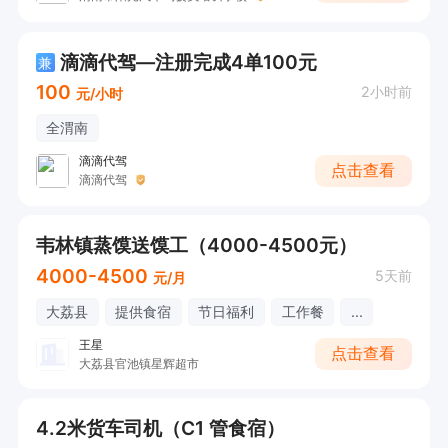
滴滴代驾—注册完成4单100元
兼
100
2小时前
元/小时
全渭南
滴滴代驾
点击查看
滴滴代驾
韦林镇蒸馍送馍工（4000-4500元）
4000-4500
5天前
元/月
大荔县
提供食宿
节日福利
工作餐
...
王星
点击查看
大荔县官池镇星辉超市
4.2米货车司机（C1 管食宿）