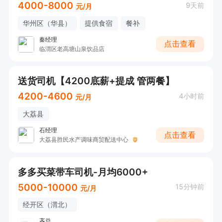
4000-8000
9天前
元/月
华州区（华县）
提供食宿
餐补
秦经理
点击查看
临渭区老高塘山泉饮品店
送货司机【4200底薪+提成 管两餐】
4200-4600
4小时前
元/月
大荔县
石经理
点击查看
大荔县胜民水产调味商贸配送中心
多多买菜带车司机-月均6000+
5000-10000
15分钟前
元/月
经开区（渭北）
吝总