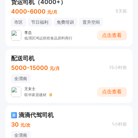
货运司机（4000+）
4000-6000
5天前
元/月
市区
节日福利
免费培训
晋升空间
李总
点击查看
临渭区鸿运烘焙食品原料商行
配送司机
5000-15000
15小时前
元/月
全渭南
王女士
点击查看
联华家居建材
滴滴代驾司机
兼
30
1小时前
元/次
全渭南