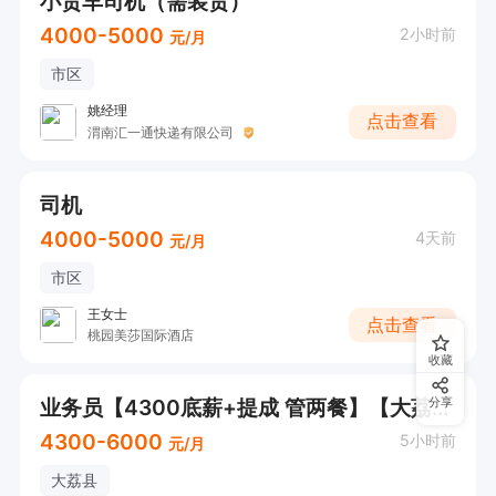
小货车司机（需装货）
4000-5000
2小时前
元/月
市区
姚经理
点击查看
渭南汇一通快递有限公司
司机
4000-5000
4天前
元/月
市区
王女士
点击查看
桃园美莎国际酒店
收藏
业务员【4300底薪+提成 管两餐】【大荔县城】
分享
4300-6000
5小时前
元/月
大荔县