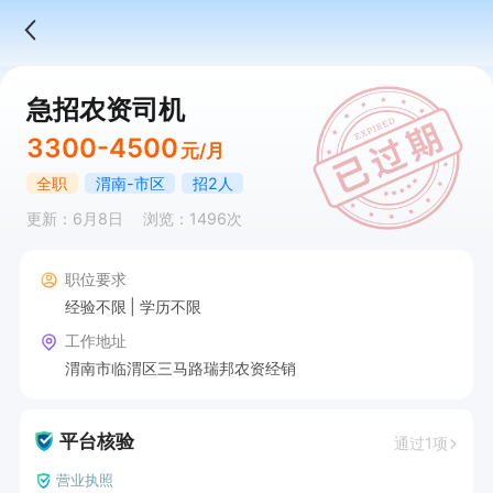
急招农资司机
3300-4500
元/月
全职
渭南-市区
招2人
更新：6月8日
浏览：1496次
职位要求
经验不限
学历不限
工作地址
渭南市临渭区三马路瑞邦农资经销
平台核验
通过1项
营业执照