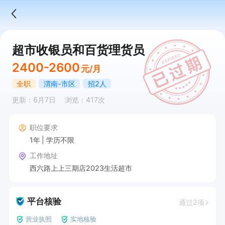
超市收银员和百货理货员
2400-2600
元/月
全职
渭南-市区
招2人
更新：6月7日
浏览：417次
职位要求
1年
学历不限
工作地址
西六路上上三期店2023生活超市
平台核验
通过2项
营业执照
实地核验