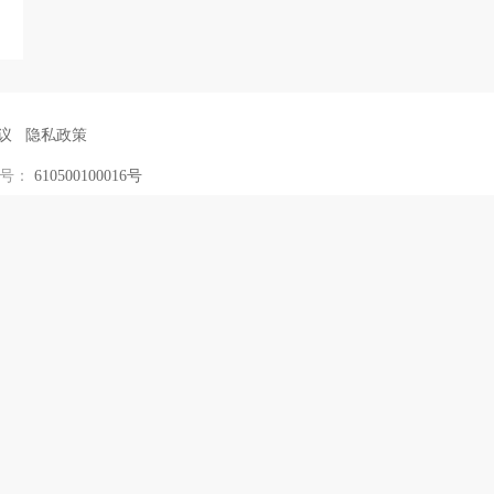
议
隐私政策
编号：
610500100016号
you020
656468776
客服QQ：
荣耀人力资源服务有限公司版权所有