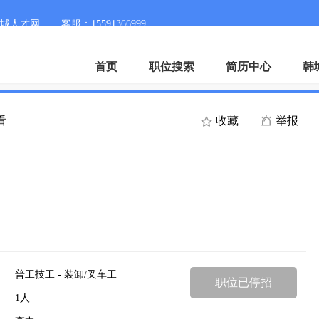
城人才网
客服：15591366999
首页
职位搜索
简历中心
韩
看
收藏
举报
普工技工 - 装卸/叉车工
职位已停招
1人