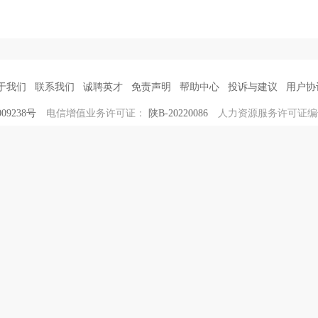
于我们
联系我们
诚聘英才
免责声明
帮助中心
投诉与建议
用户协
09238号
电信增值业务许可证：
陕B-20220086
人力资源服务许可证
0913-8599999
15591366999
mi
招聘热线：
客服手机号：
客服微信号：
不得转载本网站(www.wnrcw.com.cn)之所有招聘信息及作品 陕西