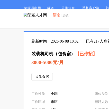
荣耀渭南网
频道
分类信息
手机客户端
韩
渭南
[切换]
刷新时间：2026-06-08 10:02
已有217人查
装载机司机（包食宿）
【已停招】
3000-5000元/月
提供食宿
工作性质
全职
职位类别
工作区域
市区
招聘人数