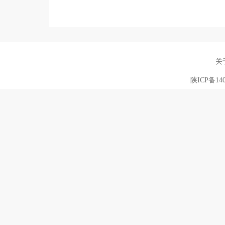
关
陕ICP备140
营业执照
求职·
未经荣耀人才网同意，
选择城市
切换城市分站，让我们为您提供更准确的信息
当前选择城市：
渭南
渭南
大荔县