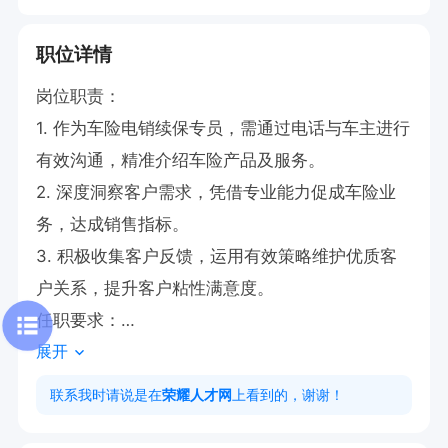
职位详情
岗位职责：

1. 作为车险电销续保专员，需通过电话与车主进行
有效沟通，精准介绍车险产品及服务。

2. 深度洞察客户需求，凭借专业能力促成车险业
务，达成销售指标。

3. 积极收集客户反馈，运用有效策略维护优质客
户关系，提升客户粘性满意度。

任职要求：

展开
1. 学历要求高中及以上，专业不限。

2. 具备出色的沟通表达能力与较强的抗压能力。

联系我时请说是在
荣耀人才网
上看到的，谢谢！
3. 拥有销售经验者优先考虑，可更快适应岗位需