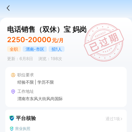
电话销售（双休）宝 妈岗
2250-20000
元/月
全职
渭南-市区
招1人
更新：6月8日
浏览：198次
职位要求
经验不限
学历不限
工作地址
渭南市东风大街风尚国际
平台核验
通过1项
营业执照