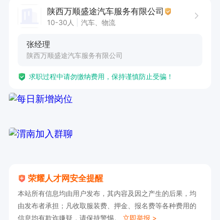
求。

陕西万顺盛途汽车服务有限公司
4. 需熟练掌握电话销售技巧，具备良好的客户服
10-30人
汽车、物流
务意识。

张经理
工作时间为9:00-12:00，14:00-18:30，采用电话
陕西万顺盛途汽车服务有限公司
销售模式。此岗位为您提供广阔的销售施展空间，
求职过程中请勿缴纳费用，保持谨慎防止受骗！
欢迎有志于投身车险销售领域的人士踊跃报名。在
这里，您将有机会凭借自身能力创造佳绩，实现职
业价值的提升。
荣耀人才网安全提醒
本站所有信息均由用户发布，其内容及因之产生的后果，均
由发布者承担；凡收取服装费、押金、报名费等各种费用的
信息均有欺诈嫌疑，请保持警惕。
立即举报 >