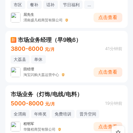
市区
餐补
话补
节日福利
...
屈先生
点击查看
渭南盛凡程商贸有限公司
市场业务经理（早9晚6）
新
3800-6000
41分钟前
元/月
大荔县
单休
田经理
点击查看
淘宝闪购大荔运营中心
市场业务（灯饰/电线/电料）
5000-8000
19分钟前
元/月
全渭南
年终奖
免费培训
晋升空间
程明军
点击查看
华隆程商贸有限公司