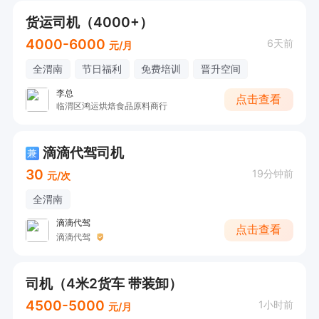
货运司机（4000+）
4000-6000
6天前
元/月
全渭南
节日福利
免费培训
晋升空间
李总
点击查看
临渭区鸿运烘焙食品原料商行
滴滴代驾司机
兼
30
19分钟前
元/次
全渭南
滴滴代驾
点击查看
滴滴代驾
司机（4米2货车 带装卸）
4500-5000
1小时前
元/月