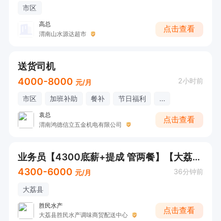
市区
高总
点击查看
渭南山水源达超市
送货司机
4000-8000
2小时前
元/月
市区
加班补助
餐补
节日福利
...
袁总
点击查看
渭南鸿德信立五金机电有限公司
业务员【4300底薪+提成 管两餐】【大荔县城】
4300-6000
36分钟前
元/月
大荔县
胜民水产
点击查看
大荔县胜民水产调味商贸配送中心