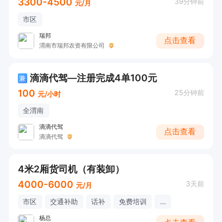
3300-4500
39分钟前
元/月
市区
瑞邦
点击查看
渭南市瑞邦农资有限公司
滴滴代驾—注册完成4单100元
兼
100
25分钟前
元/小时
全渭南
滴滴代驾
点击查看
滴滴代驾
4米2厢货司机（有装卸）
4000-6000
3天前
元/月
市区
交通补助
话补
免费培训
...
杨总