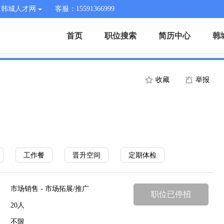
韩城人才网
客服：15591366999
首页
职位搜索
简历中心
韩
收藏
举报
工作餐
晋升空间
定期体检
市场销售 - 市场拓展/推广
职位已停招
20人
不限