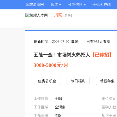
荣耀渭南网
频道
分类信息
手机客户端
渭南
[切换]
刷新时间：2026-07-20 18:05
已有952人查看
五险一金！市场岗火热招人
【已停招】
3000-5000元/月
住房公积金
节日福利
带薪年假
工作性质
全职
职位类别
工作区域
全渭南
招聘人数
工作年限
不限
学历要求