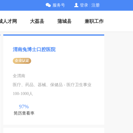
服务号
登录
|
注册
城人才网
大荔县
蒲城县
兼职工作
渭南兔博士口腔医院
企业认证
全渭南
医疗、药品、器械、保健品 - 医疗卫生事业
100-1000人
97%
简历查看率