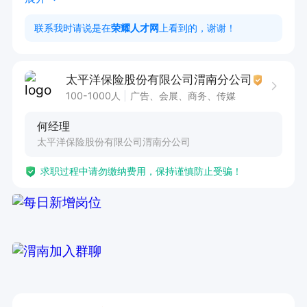
售后管理：处理客户的信息变更、续收和终止等事
联系我时请说是在
荣耀人才网
上看到的，谢谢！
务。

客广咨询：收集或处理客户关于保单条款、保险范
太平洋保险股份有限公司渭南分公司
围、理赔程序等问题。

100-1000人
广告、会展、商务、传媒
理赔协助：指导客广完成理赔申请，跟进理赔进
何经理
度，确保客户了解理赔状态。

太平洋保险股份有限公司渭南分公司
数据维护：更新和维护客户保单信息，确保数据的
求职过程中请勿缴纳费用，保持谨慎防止受骗！
准确性和时效性。

6、客户关系维护：定期与客户沟通，提供个性化
的服务和专业的建议。