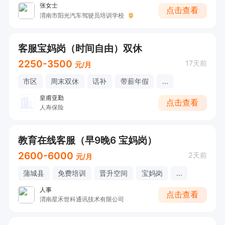
张女士
点击查看
渭南市阳光汽车驾驶员培训学校
客服宝妈岗（时间自由）双休
2250-3500
17天前
元/月
市区
周末双休
话补
带薪年假
...
皇甫亚勤
点击查看
人寿保险
教育在线客服（早9晚6 宝妈岗）
2600-6000
2天前
元/月
蒲城县
免费培训
晋升空间
宝妈岗
...
人事
点击查看
渭南星禾世科通讯技术有限公司