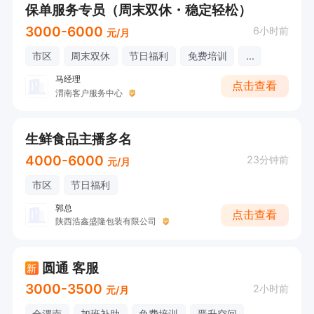
保单服务专员（周末双休・稳定轻松）
3000-6000
6小时前
元/月
市区
周末双休
节日福利
免费培训
...
马经理
点击查看
渭南客户服务中心
生鲜食品主播多名
4000-6000
23分钟前
元/月
市区
节日福利
郭总
点击查看
陕西浩鑫盛隆包装有限公司
圆通 客服
新
3000-3500
2小时前
元/月
全渭南
加班补助
免费培训
晋升空间