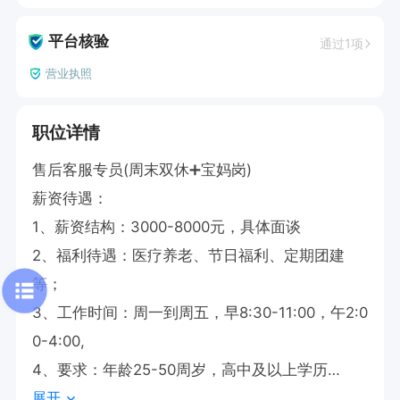
平台核验
通过1项
营业执照
职位详情
售后客服专员(周末双休➕宝妈岗)

薪资待遇：

1、薪资结构：3000-8000元，具体面谈

2、福利待遇：医疗养老、节日福利、定期团建
等；

3、工作时间：周一到周五，早8:30-11:00，午2:0
0-4:00,

4、要求：年龄25-50周岁，高中及以上学历

展开
5、岗位职责：
