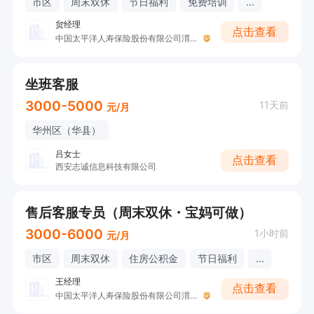
市区
周末双休
节日福利
免费培训
...
贠经理
点击查看
中国太平洋人寿保险股份有限公司渭南中心支公司
坐班客服
3000-5000
11天前
元/月
华州区（华县）
吕女士
点击查看
西安志诚信息科技有限公司
售后客服专员（周末双休・宝妈可做）
3000-6000
1小时前
元/月
市区
周末双休
住房公积金
节日福利
...
王经理
点击查看
中国太平洋人寿保险股份有限公司渭南中心支公司