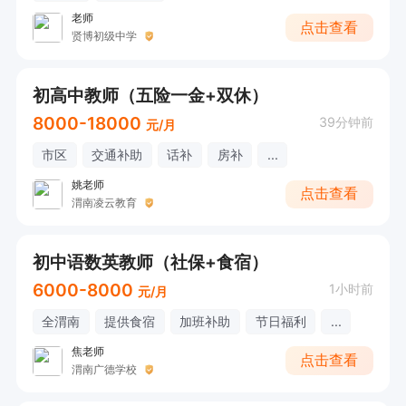
老师
点击查看
贤博初级中学
初高中教师（五险一金+双休）
8000-18000
39分钟前
元/月
市区
交通补助
话补
房补
...
姚老师
点击查看
渭南凌云教育
初中语数英教师（社保+食宿）
6000-8000
1小时前
元/月
全渭南
提供食宿
加班补助
节日福利
...
焦老师
点击查看
渭南广德学校