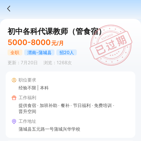
初中各科代课教师（管食宿）
5000-8000
元/月
全职
渭南-蒲城县
招20人
更新：7月20日
浏览：1268次
职位要求
经验不限
本科
工作福利
提供食宿
加班补助
餐补
节日福利
免费培训
晋升空间
工作地址
蒲城县五元路一号蒲城兴华学校