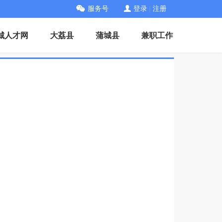
服务号
登录
|
注册
城人才网
大荔县
蒲城县
兼职工作