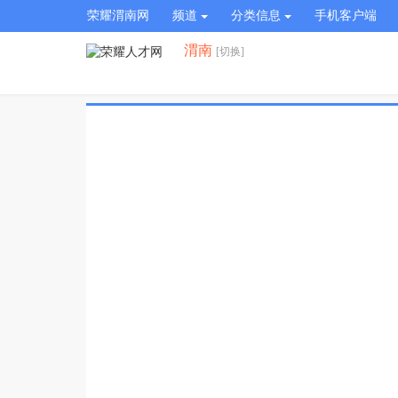
荣耀渭南网
频道
分类信息
手机客户端
渭南
[切换]