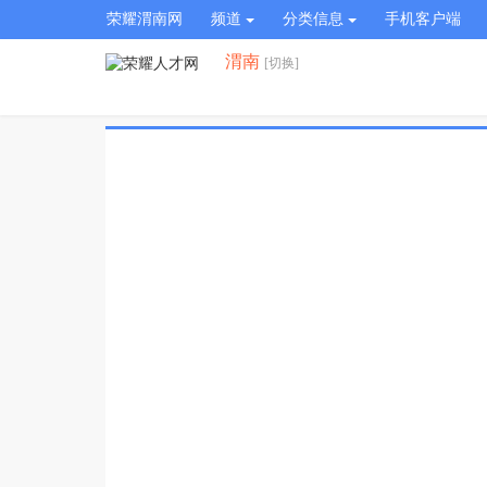
荣耀渭南网
频道
分类信息
手机客户端
渭南
[切换]