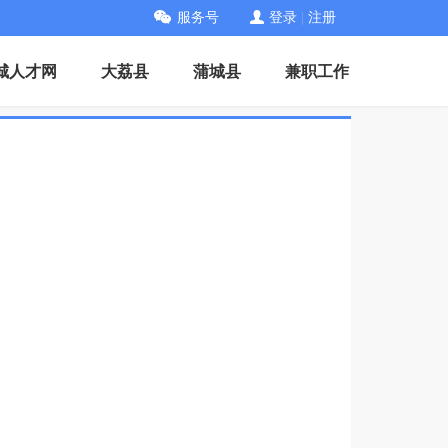
服务号
登录
|
注册
城人才网
大荔县
蒲城县
兼职工作