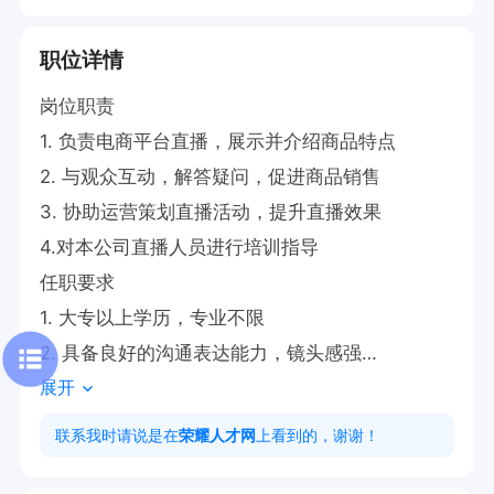
职位详情
岗位职责

1. 负责电商平台直播，展示并介绍商品特点

2. 与观众互动，解答疑问，促进商品销售

3. 协助运营策划直播活动，提升直播效果

4.对本公司直播人员进行培训指导

任职要求

1. 大专以上学历，专业不限

2. 具备良好的沟通表达能力，镜头感强

展开
3. 熟悉电商直播流程，有相关经验者优先

工作时间

联系我时请说是在
荣耀人才网
上看到的，谢谢！
每天工作时段根据具体安排确定