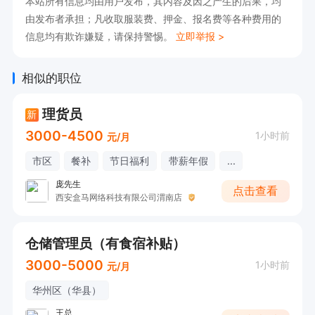
本站所有信息均由用户发布，其内容及因之产生的后果，均
由发布者承担；凡收取服装费、押金、报名费等各种费用的
信息均有欺诈嫌疑，请保持警惕。
立即举报 >
相似的职位
理货员
新
3000-4500
1小时前
元/月
市区
餐补
节日福利
带薪年假
...
庞先生
点击查看
西安盒马网络科技有限公司渭南店
仓储管理员（有食宿补贴）
3000-5000
1小时前
元/月
华州区（华县）
王总