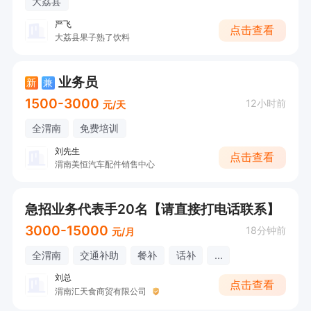
大荔县
严飞
点击查看
大荔县果子熟了饮料
业务员
新
兼
1500-3000
12小时前
元/天
全渭南
免费培训
刘先生
点击查看
渭南美恒汽车配件销售中心
急招业务代表手20名【请直接打电话联系】
3000-15000
18分钟前
元/月
全渭南
交通补助
餐补
话补
...
刘总
点击查看
渭南汇天食商贸有限公司