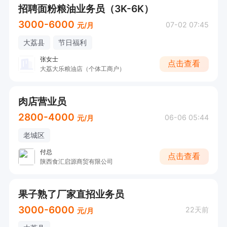
招聘面粉粮油业务员（3K-6K）
3000-6000
07-02 07:45
元/月
大荔县
节日福利
张女士
点击查看
大荔大乐粮油店（个体工商户）
肉店营业员
2800-4000
06-06 05:44
元/月
老城区
付总
点击查看
陕西食汇启源商贸有限公司
果子熟了厂家直招业务员
3000-6000
22天前
元/月