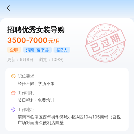
招聘优秀女装导购
3500-7000
元/月
全职
渭南-富平县
招2人
更新：6月8日
浏览：109次
职位要求
经验不限
学历不限
工作福利
节日福利
免费培训
工作地址
渭南市临渭区西华街华盛城小区A区104/105商铺（吾悦
广场对面唐久便利店隔壁