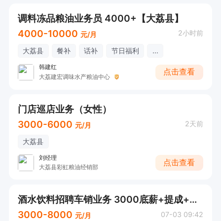
调料冻品粮油业务员 4000+【大荔县】
4000-10000
2小时前
元/月
大荔县
餐补
话补
节日福利
...
韩建红
点击查看
大荔建宏调味水产粮油中心
门店巡店业务（女性）
3000-6000
2天前
元/月
大荔县
刘经理
点击查看
大荔县彩虹粮油经销部
酒水饮料招聘车销业务 3000底薪+提成+奖金
3000-8000
07-03 09:42
元/月