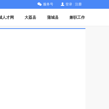
服务号
登录
|
注册
城人才网
大荔县
蒲城县
兼职工作