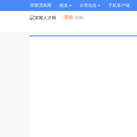
荣耀渭南网
频道
分类信息
手机客户端
渭南
[切换]