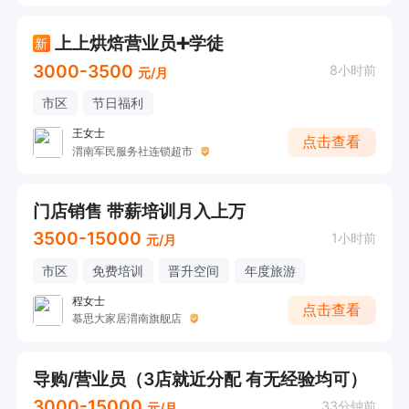
上上烘焙营业员➕学徒
新
3000-3500
8小时前
元/月
市区
节日福利
王女士
点击查看
渭南军民服务社连锁超市
门店销售 带薪培训月入上万
3500-15000
1小时前
元/月
市区
免费培训
晋升空间
年度旅游
程女士
点击查看
慕思大家居渭南旗舰店
导购/营业员（3店就近分配 有无经验均可）
3000-15000
33分钟前
元/月