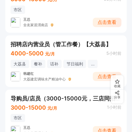
市区
王总
点击查看
全友家居渭南店
招聘店内营业员（管工作餐）【大荔县】
4000-5000
5小时前
元/月
大荔县
餐补
话补
节日福利
...
韩建红
点击查看
大荔建宏调味水产粮油中心
收藏
导购员/店员（3000-15000元，三店同招，有无经验均可）
分享
3000-15000
1小时前
元/月
市区
王总
点击查看