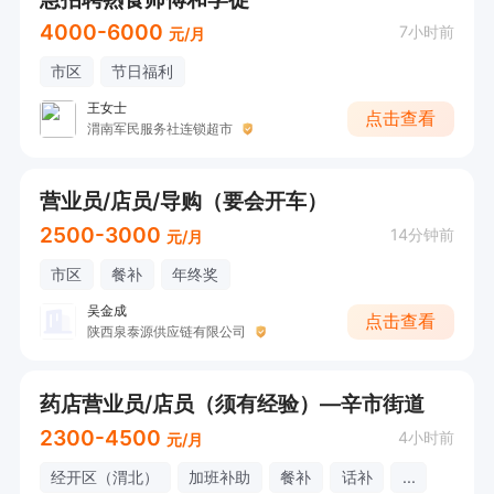
4000-6000
7小时前
元/月
市区
节日福利
王女士
点击查看
渭南军民服务社连锁超市
营业员/店员/导购（要会开车）
2500-3000
14分钟前
元/月
市区
餐补
年终奖
吴金成
点击查看
陕西泉泰源供应链有限公司
药店营业员/店员（须有经验）—辛市街道
2300-4500
4小时前
元/月
经开区（渭北）
加班补助
餐补
话补
...