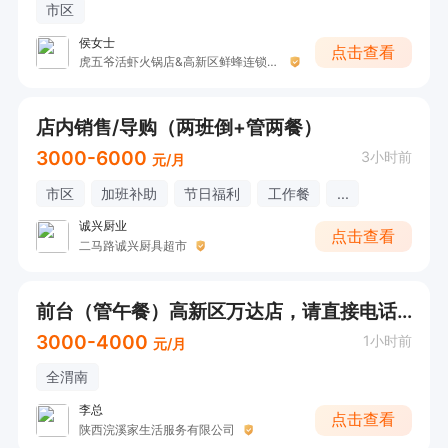
市区
侯女士
点击查看
虎五爷活虾火锅店&高新区鲜蜂连锁生活超市
店内销售/导购（两班倒+管两餐）
3000-6000
3小时前
元/月
市区
加班补助
节日福利
工作餐
...
诚兴厨业
点击查看
二马路诚兴厨具超市
前台（管午餐）高新区万达店，请直接电话联系
3000-4000
1小时前
元/月
全渭南
李总
点击查看
陕西浣溪家生活服务有限公司