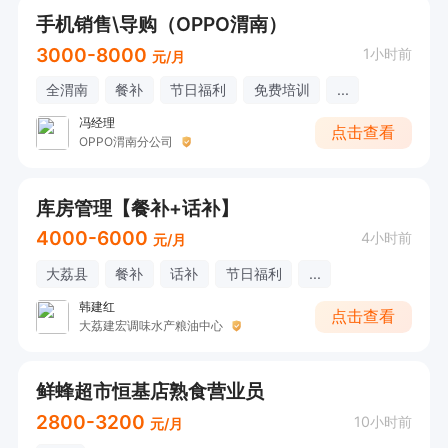
手机销售\导购（OPPO渭南）
3000-8000
1小时前
元/月
全渭南
餐补
节日福利
免费培训
...
冯经理
点击查看
OPPO渭南分公司
库房管理【餐补+话补】
4000-6000
4小时前
元/月
大荔县
餐补
话补
节日福利
...
韩建红
点击查看
大荔建宏调味水产粮油中心
鲜蜂超市恒基店熟食营业员
2800-3200
10小时前
元/月