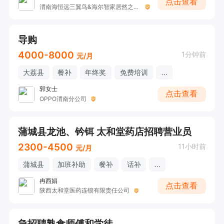
点击查看
渭南海恒远三翼鸟&海尔智家居然之家体验店
导购
4000-8000
1分钟前
元/月
大荔县
餐补
年终奖
免费培训
...
郭女士
点击查看
OPPO渭南分公司
蒲城县龙池、钤铒 太和堂药店招聘营业员
2300-4500
11小时前
元/月
蒲城县
加班补助
餐补
话补
...
冉西娟
点击查看
陕西太和堂医药连锁有限责任公司
急招聘熟食师傅和学徒