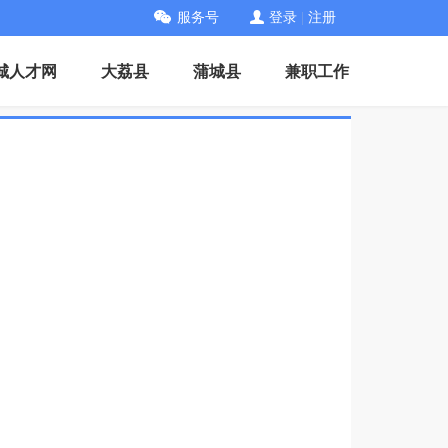
服务号
登录
|
注册
城人才网
大荔县
蒲城县
兼职工作