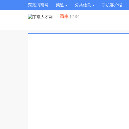
荣耀渭南网
频道
分类信息
手机客户端
渭南
[切换]