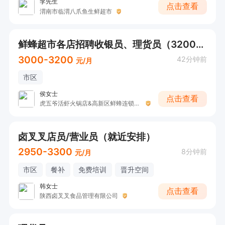
李先生
点击查看
渭南市临渭八爪鱼生鲜超市
鲜蜂超市各店招聘收银员、理货员（3200元底薪+）
3000-3200
42分钟前
元/月
市区
侯女士
点击查看
虎五爷活虾火锅店&高新区鲜蜂连锁生活超市
卤叉叉店员/营业员（就近安排）
2950-3300
8分钟前
元/月
市区
餐补
免费培训
晋升空间
韩女士
点击查看
陕西卤叉叉食品管理有限公司