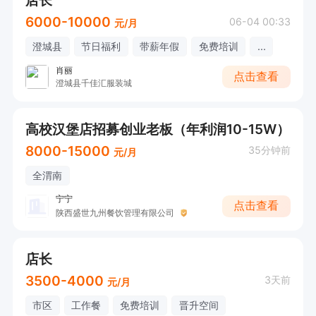
店长
6000-10000
06-04 00:33
元/月
澄城县
节日福利
带薪年假
免费培训
...
肖丽
点击查看
澄城县千佳汇服装城
高校汉堡店招募创业老板（年利润10-15W）
8000-15000
35分钟前
元/月
全渭南
宁宁
点击查看
陕西盛世九州餐饮管理有限公司
店长
3500-4000
3天前
元/月
市区
工作餐
免费培训
晋升空间