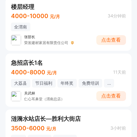
楼层经理
4000-10000
34分钟前
元/月
全渭南
张部长
点击查看
荣发建材家居有限责任公司
急招店长1名
4000-8000
11天前
元/月
大荔县
节日福利
年终奖
免费培训
...
关武林
点击查看
仁心耳鼻堂（渭南总店）
涟漪水站店长—胜利大街店
3500-6000
3小时前
元/月