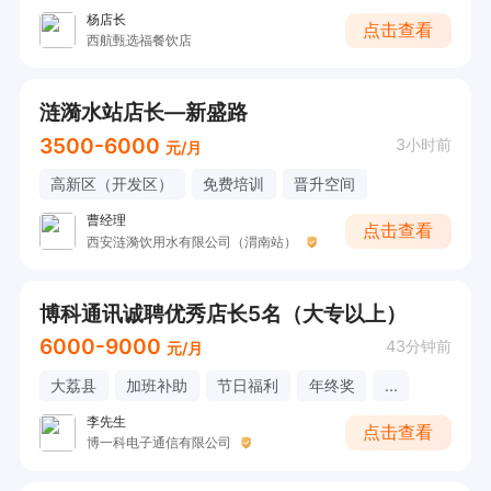
杨店长
点击查看
西航甄选福餐饮店
涟漪水站店长—新盛路
3500-6000
3小时前
元/月
高新区（开发区）
免费培训
晋升空间
曹经理
点击查看
西安涟漪饮用水有限公司（渭南站）
博科通讯诚聘优秀店长5名（大专以上）
6000-9000
43分钟前
元/月
大荔县
加班补助
节日福利
年终奖
...
李先生
点击查看
博一科电子通信有限公司