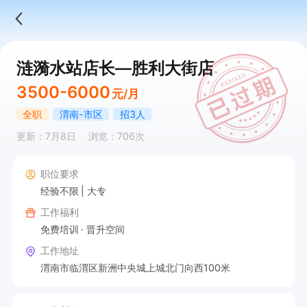
涟漪水站店长—胜利大街店
3500-6000
元/月
全职
渭南-市区
招3人
更新：7月8日
浏览：706次
职位要求
经验不限
大专
工作福利
免费培训
晋升空间
工作地址
渭南市临渭区新洲中央城上城北门向西100米