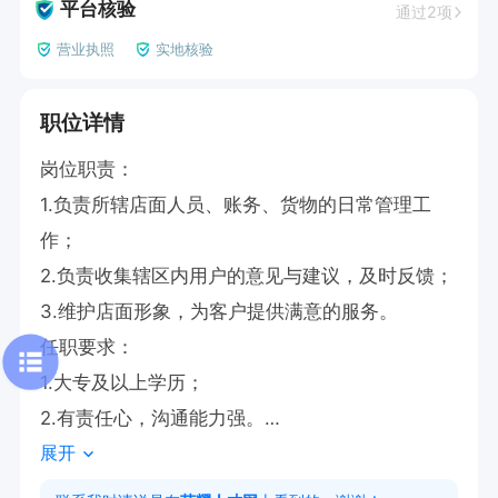
平台核验
通过2项
营业执照
实地核验
职位详情
岗位职责：

1.负责所辖店面人员、账务、货物的日常管理工
作；

2.负责收集辖区内用户的意见与建议，及时反馈；

3.维护店面形象，为客户提供满意的服务。

任职要求：

1.大专及以上学历；

2.有责任心，沟通能力强。

展开
3.男   士  优先