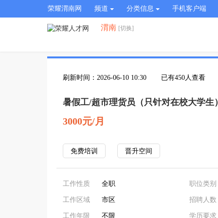
荣耀渭南网
频道
分类信息
手机客户端
渭南
[切换]
刷新时间：2026-06-10 10:30
已有450人查看
暑假工/超市理货员（只针对在校大学生
3000元/月
免费培训
晋升空间
工作性质
全职
职位类别
工作区域
市区
招聘人数
工作年限
不限
学历要求