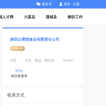
服务号
登录
|
注册
城人才网
大荔县
蒲城县
兼职工作
陕西众赞园食品有限责任公司
企业认证
市区
汽车、物流 - 物流业
30-60人
93%
简历查看率
联系方式