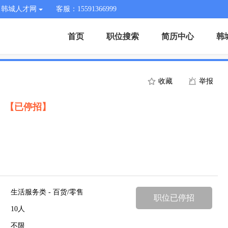
韩城人才网
客服：15591366999
首页
职位搜索
简历中心
韩
收藏
举报
）
【已停招】
生活服务类 - 百货/零售
职位已停招
10人
不限