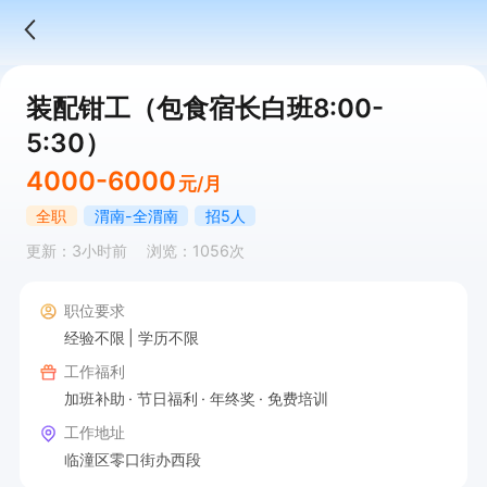
装配钳工（包食宿长白班8:00-
5:30）
4000-6000
元/月
全职
渭南-全渭南
招5人
更新：3小时前
浏览：1056次
职位要求
经验不限
学历不限
工作福利
加班补助
节日福利
年终奖
免费培训
工作地址
临潼区零口街办西段