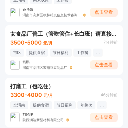
吝飞强
点击查看
渭南市高新区枫林柏岚信息技术咨询工作室
女食品厂普工（管吃管住+长白班）请直接电话联系
3500-5000
7分钟前
元/月
市区
提供食宿
节日福利
工作餐
...
钱鹏
点击查看
渭南市临渭区宏顺豆豆制品厂
打磨工（包吃住）
3300-4000
46分钟前
元/月
全渭南
提供食宿
节日福利
年终奖
...
刘经理
点击查看
陕西润达新型材料有限公司