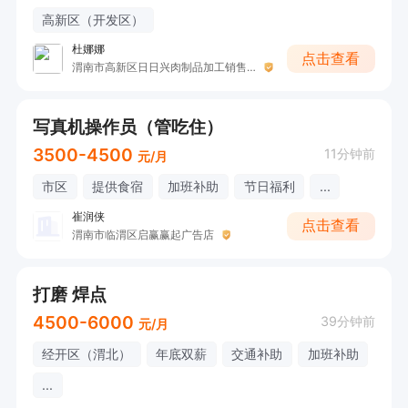
高新区（开发区）
杜娜娜
点击查看
渭南市高新区日日兴肉制品加工销售坊
写真机操作员（管吃住）
3500-4500
11分钟前
元/月
市区
提供食宿
加班补助
节日福利
...
崔润侠
点击查看
渭南市临渭区启赢赢起广告店
打磨 焊点
4500-6000
39分钟前
元/月
经开区（渭北）
年底双薪
交通补助
加班补助
...