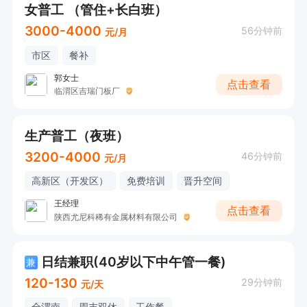
女普工 （管住+长白班）
3000-4000
56分钟前
元/月
市区
餐补
郭女士
点击查看
临渭区吉瑞门板厂
生产普工（夜班）
3200-4000
46分钟前
元/月
高新区（开发区）
免费培训
晋升空间
王经理
点击查看
陕西尤尼科稀有金属材料有限公司
日结兼职(40岁以下中午管一餐)
兼
120-130
29分钟前
元/天
全渭南
周末双休
工作餐