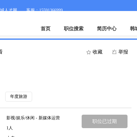
城人才网
客服：15591366999
首页
职位搜索
简历中心
韩
看
收藏
举报
年度旅游
影视/娱乐/休闲 - 新媒体运营
职位已过期
1人