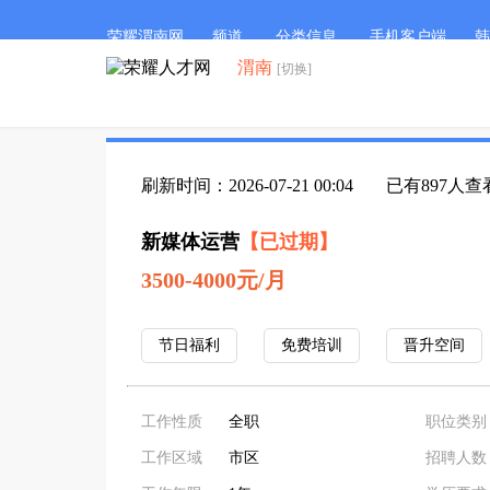
荣耀渭南网
频道
分类信息
手机客户端
韩
渭南
[切换]
刷新时间：2026-07-21 00:04
已有897人查
新媒体运营
【已过期】
3500-4000元/月
节日福利
免费培训
晋升空间
工作性质
全职
职位类别
工作区域
市区
招聘人数