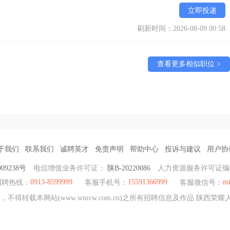
立即投递
刷新时间：2026-08-09 00:58
查看更多相似职位 >
于我们
联系我们
诚聘英才
免责声明
帮助中心
投诉与建议
用户协
09238号
电信增值业务许可证：
陕B-20220086
人力资源服务许可证
0913-8599999
15591366999
mi
招聘热线：
客服手机号：
客服微信号：
不得转载本网站(www.wnrcw.com.cn)之所有招聘信息及作品 陕西