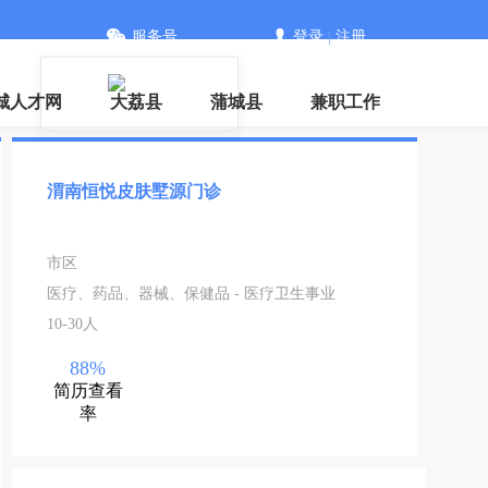
服务号
登录
|
注册
城人才网
大荔县
蒲城县
兼职工作
渭南恒悦皮肤墅源门诊
市区
医疗、药品、器械、保健品 - 医疗卫生事业
10-30人
88%
简历查看
率