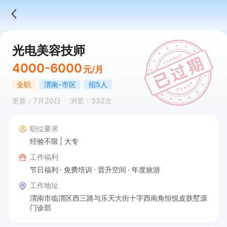
光电美容技师
4000-6000
元/月
全职
渭南-市区
招5人
更新：7月20日
浏览：332次
职位要求
经验不限
大专
工作福利
节日福利
免费培训
晋升空间
年度旅游
工作地址
渭南市临渭区西三路与乐天大街十字西南角恒悦皮肤墅源
门诊部