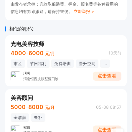
由发布者承担；凡收取服装费、押金、报名费等各种费用的
信息均有欺诈嫌疑，请保持警惕。
立即举报 >
相似的职位
光电美容技师
4000-6000
10天前
元/月
市区
节日福利
免费培训
晋升空间
...
珂珂
点击查看
渭南恒悦皮肤墅源门诊
美容顾问
5000-8000
05-08 08:57
元/月
全渭南
餐补
程蔚
点击查看