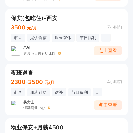
保安(包吃住)-西安
3500
7小时前
元/月
市区
提供食宿
周末双休
节日福利
...
老师
点击查看
壹晨恒天首府幼儿园
夜班巡查
2300-2500
4小时前
元/月
市区
加班补助
话补
节日福利
...
吴女士
点击查看
恒基商业中心
物业保安+月薪4500