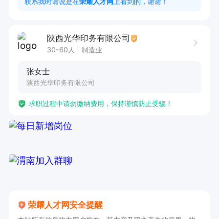
联系我时请说是在
荣耀人才网
上看到的，谢谢！
2. 动手能力强，学习能力强，能快速掌握装订设
备的操作方法和操作规范；

陕西光华印务有限公司
3. 无不良嗜好，身体健康，无传染性疾病，能适
30-60人
制造业
应店内正常工作时间（可接受加班，加班有补
张女士
贴）；

陕西光华印务有限公司
4.有快印店、印刷厂装订经验，能熟练操作各类装
求职过程中请勿缴纳费用，保持谨慎防止受骗！
订设备者，优先考虑。
荣耀人才网安全提醒