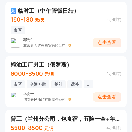
临时工（中午管饭日结）
兼
160-180
4小时前
元/天
市区
郭先生
点击查看
北京景志达盛商贸有限公司
榨油工厂男工（俄罗斯）
6000-8500
1小时前
元/月
市区
交通补助
餐补
话补
...
马女士
点击查看
渭南春风油脂有限责任公司
普工（兰州分公司，包食宿，五险一金+年终奖+高温补贴）
5500-8500
4小时前
元/月