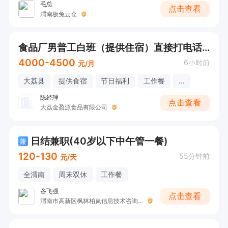
毛总
点击查看
渭南极兔云仓
食品厂男普工白班（提供住宿）直接打电话联系
4000-4500
6小时前
元/月
大荔县
提供食宿
节日福利
工作餐
...
陈经理
点击查看
大荔金盈源食品有限公司
日结兼职(40岁以下中午管一餐)
兼
120-130
55分钟前
元/天
全渭南
周末双休
工作餐
吝飞强
点击查看
渭南市高新区枫林柏岚信息技术咨询工作室