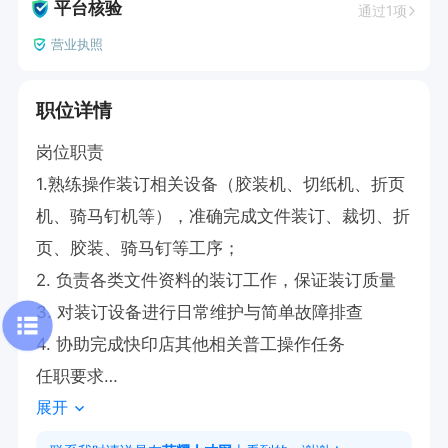
平台核验
通过1项
营业执照
职位详情
岗位职责

1.熟练操作装订相关设备（胶装机、切纸机、折页
机、骑马钉机等），准确完成文件装订、裁切、折
页、胶装、骑马钉等工序；

2. 负责各类文件资料的装订工作，保证装订质量

3. 对装订设备进行日常维护与简单故障排查

4. 协助完成快印店其他相关普工操作任务

任职要求

展开
1.踏实稳重、认真负责，细心严谨，有较强的责任
心和执行力，能吃苦耐劳，服从工作安排；
