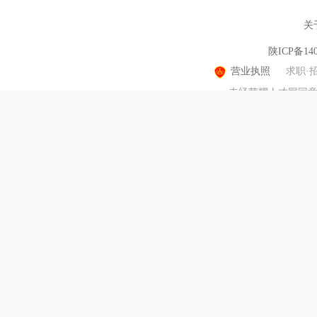
关
陕ICP备140
营业执照
求职·
未经荣耀人才网同意，
选择城市
切换城市分站，让我们为您提供更准确的信息
当前选择城市：
渭南
渭南
大荔县