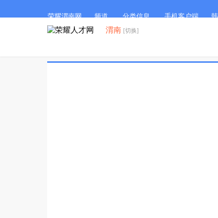
荣耀渭南网
频道
分类信息
手机客户端
韩
渭南
[切换]