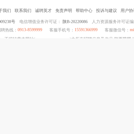
于我们
联系我们
诚聘英才
免责声明
帮助中心
投诉与建议
用户协
09238号
电信增值业务许可证：
陕B-20220086
人力资源服务许可证
0913-8599999
15591366999
mi
招聘热线：
客服手机号：
客服微信号：
不得转载本网站(www.wnrcw.com.cn)之所有招聘信息及作品 陕西