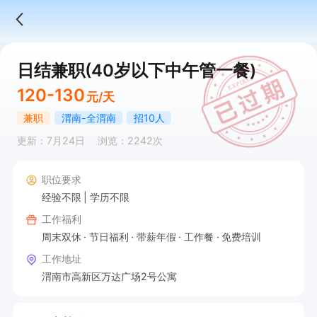
日结兼职(40岁以下中午管一餐)
120-130
元/天
兼职
渭南-全渭南
招10人
更新：7月24日
浏览：2242次
职位要求
经验不限
学历不限
工作福利
周末双休
节日福利
带薪年假
工作餐
免费培训
工作地址
渭南市高新区万达广场2号公寓