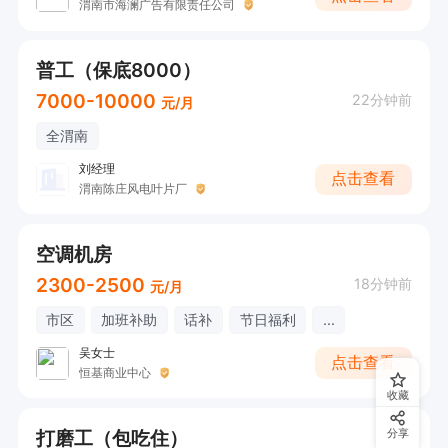
渭南市海澜广告有限责任公司
普工（保底8000）
7000-10000
22分钟前
元/月
全渭南
刘经理
点击查看
渭南陈庄风电叶片厂
空调机房
2300-2500
18分钟前
元/月
市区
加班补助
话补
节日福利
...
吴女士
点击查看
恒基商业中心
收藏
打磨工（包吃住）
分享