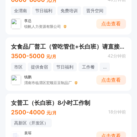
元/月
全渭南
节日福利
免费培训
晋升空间
李总
点击查看
锐帆人力资源有限公司
女食品厂普工（管吃管住+长白班）请直接电话联系
3500-5000
42分钟前
元/月
市区
提供食宿
节日福利
工作餐
...
钱鹏
点击查看
渭南市临渭区宏顺豆豆制品厂
女普工（长白班）8小时工作制
2500-4000
18分钟前
元/月
高新区（开发区）
袁瑢
点击查看