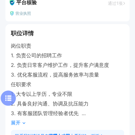
平台核验
通过1项
营业执照
职位详情
岗位职责

1. 负责公司的招聘工作

2. 负责日常客户维护工作，提升客户满意度  

3. 优化客服流程，提高服务效率与质量  

任职要求

1. 大专以上学历，专业不限  

2. 具备良好沟通、协调及抗压能力  

3. 有客服团队管理经验者优先  

展开
4.有销售和抖音直播经验的优先

5.年龄要求28-40周岁，限女性。
