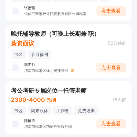
张蓓蕾
点击查看
优你可安家校外托管服务有限公司临渭分公司
晚托辅导教师（可晚上长期兼 职）
薪资面议
56分钟前
市区
节日福利
魏老师
点击查看
渭南市临渭区绿之光托管部
考公考研专属岗位—托管老师
2300-4000
18天前
元/月
市区
周末双休
工作餐
免费培训
陈楠洋
点击查看
渭南市临渭区功博托管服务部