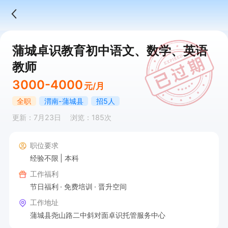
蒲城卓识教育初中语文、数学、英语
教师
3000-4000
元/月
全职
渭南-蒲城县
招5人
更新：7月23日
浏览：185次
职位要求
经验不限
本科
工作福利
节日福利
免费培训
晋升空间
工作地址
蒲城县尧山路二中斜对面卓识托管服务中心