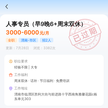
人事专员（早9晚6+周末双休）
3000-6000
元/月
全职
渭南-市区
招2人
更新：7月28日
浏览：3382次
职位要求
经验不限
大专
工作福利
周末双休
话补
节日福利
免费培训
工作地址
渭南市临渭区胜利大街与前进路十字西南角雅馨花园c栋
东单元303