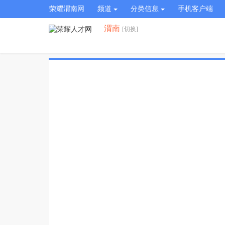
荣耀渭南网
频道
分类信息
手机客户端
渭南
[切换]