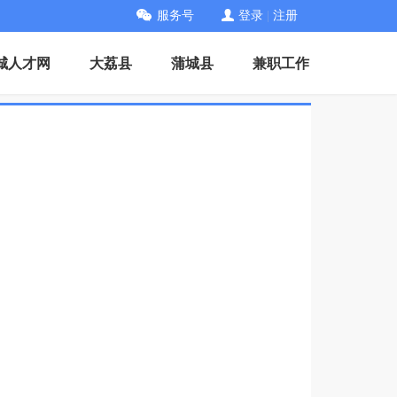
服务号
登录
|
注册
城人才网
大荔县
蒲城县
兼职工作