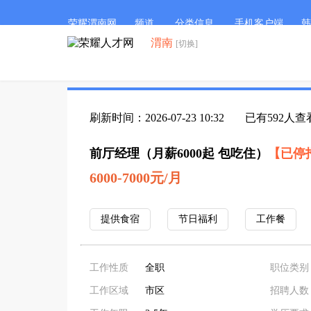
荣耀渭南网
频道
分类信息
手机客户端
韩
渭南
[切换]
刷新时间：2026-07-23 10:32
已有592人查
前厅经理（月薪6000起 包吃住）
【已停
6000-7000元/月
提供食宿
节日福利
工作餐
工作性质
全职
职位类别
工作区域
市区
招聘人数