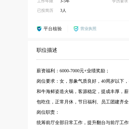
工作年限
3-5年
学历要求
已投简历
3人
平台核验
营业执照
职位描述
薪资福利：6000-7000元+业绩奖励；
岗位要求：女，形象气质良好，40周岁以下
和牛海鲜姿造火锅，客源稳定，提成丰厚，薪
包吃住，正常月休，节日福利、员工团建齐全
岗位职责：
统筹前厅全部日常工作，提升翻台与前厅工作