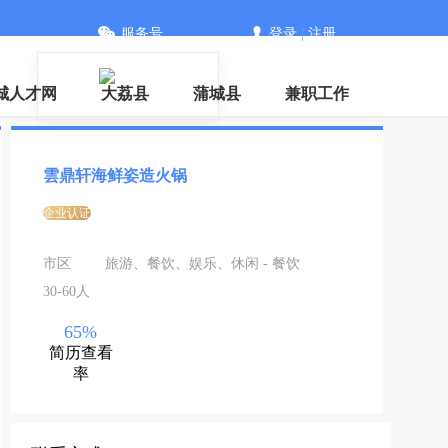
服务号
登录
|
注册
城人才网
大荔县
蒲城县
兼职工作
雲鼎轩海鲜姿造火锅
企业认证
市区
旅游、餐饮、娱乐、休闲 - 餐饮
30-60人
65%
简历查看
率