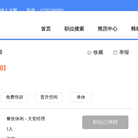
城人才网
客服：15591366999
首页
职位搜索
简历中心
韩
看
收藏
举报
招】
免费培训
晋升空间
单休
餐饮休闲 - 大堂经理
职位已停招
1人