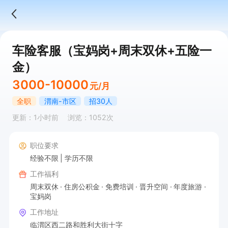
车险客服（宝妈岗+周末双休+五险一
金）
3000-10000
元/月
全职
渭南-市区
招30人
更新：1小时前
浏览：1052次
职位要求
经验不限
学历不限
工作福利
周末双休
住房公积金
免费培训
晋升空间
年度旅游
宝妈岗
工作地址
临渭区西二路和胜利大街十字