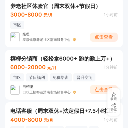
养老社区体验官（周末双休+节假日）
3000-8000
1小时前
元/月
市区
经理
点击查看
泰康健康养老社区渭南服务中心
槟榔分销商（轻松拿6000+ 跑的勤上万+）
6000-20000
1分钟前
元/月
市区
节日福利
免费培训
晋升空间
田经理
点击查看
口味王槟榔驻渭南市场销售中心
收藏
电话客服（周末双休+法定假日+7.5小时工作制）
分享
4000-8000
1小时前
元/月