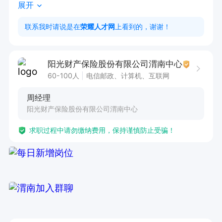
展开
父母津贴200元/月；

③薪资待遇：3000+元

联系我时请说是在
荣耀人才网
上看到的，谢谢！
④工作内容：公司提供优质客户资源，开展电话
行销业务，室内办公，无需风吹日晒
阳光财产保险股份有限公司渭南中心
60-100人
电信邮政、计算机、互联网
周经理
阳光财产保险股份有限公司渭南中心
求职过程中请勿缴纳费用，保持谨慎防止受骗！