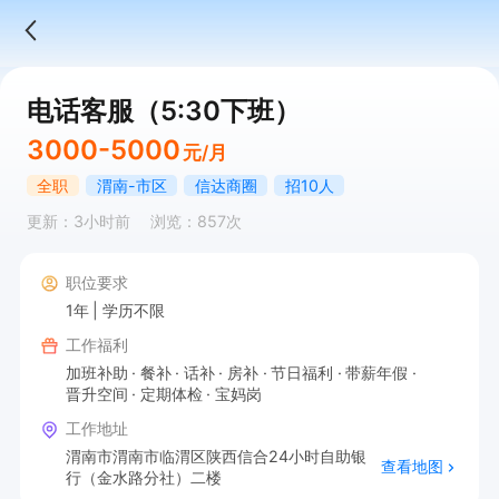
电话客服（5:30下班）
3000-5000
元/月
全职
渭南-市区
信达商圈
招10人
更新：3小时前
浏览：857次
职位要求
1年
学历不限
工作福利
加班补助
餐补
话补
房补
节日福利
带薪年假
晋升空间
定期体检
宝妈岗
工作地址
渭南市渭南市临渭区陕西信合24小时自助银
查看地图
行（金水路分社）二楼