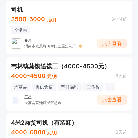
司机
3500-6000
3小时前
元/月
全渭南
秦总
点击查看
渭南市嘉景辉鸿木门全屋定制厂
韦林镇蒸馍送馍工（4000-4500元）
4000-4500
5天前
元/月
大荔县
提供食宿
节日福利
工作餐
...
王星
点击查看
大荔县官池镇星辉超市
4米2厢货司机（有装卸）
4000-6000
3天前
元/月