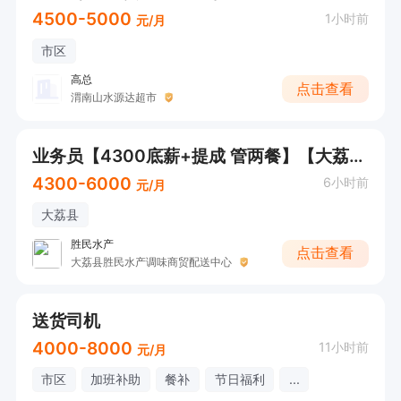
4500-5000
1小时前
元/月
市区
高总
点击查看
渭南山水源达超市
业务员【4300底薪+提成 管两餐】【大荔县城】
4300-6000
6小时前
元/月
大荔县
胜民水产
点击查看
大荔县胜民水产调味商贸配送中心
送货司机
4000-8000
11小时前
元/月
市区
加班补助
餐补
节日福利
...