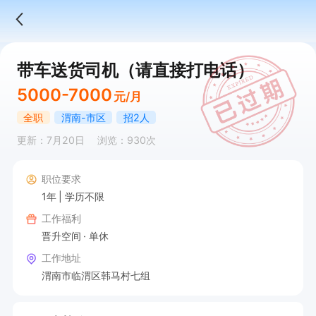
带车送货司机（请直接打电话）
5000-7000
元/月
全职
渭南-市区
招2人
更新：7月20日
浏览：930次
职位要求
1年
学历不限
工作福利
晋升空间
单休
工作地址
渭南市临渭区韩马村七组