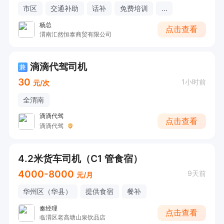
市区
交通补助
话补
免费培训
...
杨总
点击查看
渭南汇然恒泰商贸有限公司
滴滴代驾司机
兼
30
1小时前
元/次
全渭南
滴滴代驾
点击查看
滴滴代驾
4.2米货车司机（C1 管食宿）
4000-8000
9天前
元/月
华州区（华县）
提供食宿
餐补
秦经理
点击查看
临渭区老高塘山泉饮品店