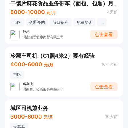
干馍片麻花食品业务带车（面包、包厢）月8000起
8000-10000
4天前
元/月
市区
交通补助
节日福利
免费培训
...
孙总
点击查看
渭南溢香源康商贸有限公司
冷藏车司机（C1照4米2）要有经验
4000-6000
18小时前
元/月
市区
高存成
点击查看
渭南鑫元物流服务有限公司
城区司机兼业务
3000-6000
10天前
元/月
大荔县