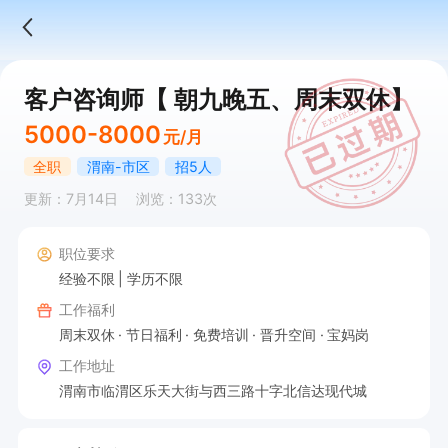
客户咨询师【 朝九晚五、周末双休】
5000-8000
元/月
全职
渭南-市区
招5人
更新：7月14日
浏览：133次
职位要求
经验不限
学历不限
工作福利
周末双休
节日福利
免费培训
晋升空间
宝妈岗
工作地址
渭南市临渭区乐天大街与西三路十字北信达现代城