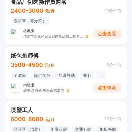
食品厂切肉操作员两名
2400-3000
21分钟前
元/月
高新区（开发区）
杜娜娜
点击查看
渭南市高新区日日兴肉制品加工销售坊
纸包鱼师傅
3500-4500
5分钟前
元/月
全渭南
提供食宿
加班补助
餐补
...
闫经理
点击查看
鲜王记.海鲜.纸包鱼高新店
喷塑工人
6000-8000
27分钟前
元/月
经开区（渭北）
年底双薪
交通补助
加班补助