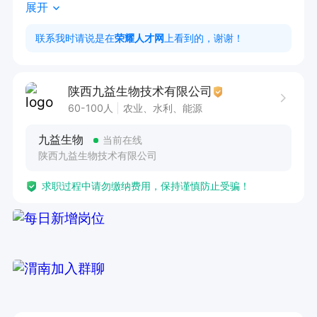
展开
任职要求：

1、大专学历，生物工程、发酵、生物技术等相关
联系我时请说是在
荣耀人才网
上看到的，谢谢！
专业优先；

2、年龄 30 岁左右，可适应车间高温作业环境；

陕西九益生物技术有限公司
3、工作责任心强，严格遵守操作规程，服从车间
60-100人
农业、水利、能源
管理调度；

九益生物
当前在线
4、有无发酵实操经验均可，有罐区灭菌、投料操
陕西九益生物技术有限公司
作经验者优先录用
求职过程中请勿缴纳费用，保持谨慎防止受骗！