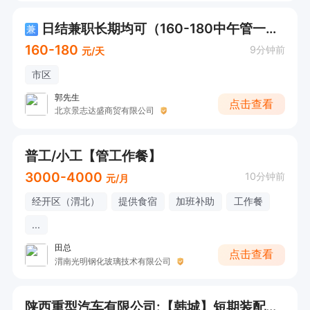
日结兼职长期均可（160-180中午管一顿餐）
兼
160-180
9分钟前
元/天
市区
郭先生
点击查看
北京景志达盛商贸有限公司
普工/小工【管工作餐】
3000-4000
10分钟前
元/月
经开区（渭北）
提供食宿
加班补助
工作餐
...
田总
点击查看
渭南光明钢化玻璃技术有限公司
陕西重型汽车有限公司:【韩城】短期装配工+长白班+6000+