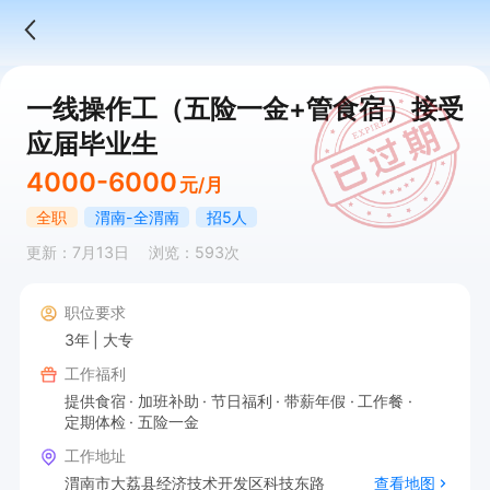
一线操作工（五险一金+管食宿）接受
应届毕业生
4000-6000
元/月
全职
渭南-全渭南
招5人
更新：7月13日
浏览：593次
职位要求
3年
大专
工作福利
提供食宿
加班补助
节日福利
带薪年假
工作餐
定期体检
五险一金
工作地址
渭南市大荔县经济技术开发区科技东路
查看地图