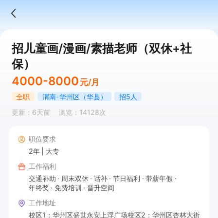
招儿童画/漫画/素描老师（双休+社
保）
4000-8000
元/月
全职
渭南-华州区（华县）
招5人
更新：6天前
浏览：14128次
职位要求
2年
大专
工作福利
交通补助
周末双休
话补
节日福利
带薪年假
年终奖
免费培训
晋升空间
工作地址
校区1：华州区盛世永安上浮广场校区2：华州区杏林大街