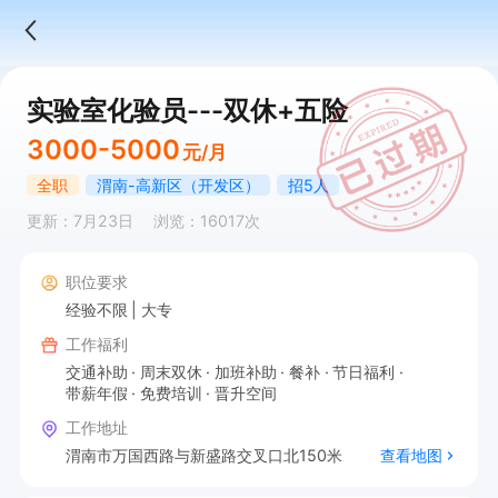
实验室化验员---双休+五险
3000-5000
元/月
全职
渭南-高新区（开发区）
招5人
更新：7月23日
浏览：16017次
职位要求
经验不限
大专
工作福利
交通补助
周末双休
加班补助
餐补
节日福利
带薪年假
免费培训
晋升空间
工作地址
渭南市万国西路与新盛路交叉口北150米
查看地图