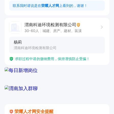
分析仪器，经过培训后能够熟练操作大型分析仪器
联系我时请说是在
荣耀人才网
上看到的，谢谢！
如原子吸收、气相色谱、原子荧光等；

3、熟悉相关技术标准及规范；

渭南科迪环境检测有限公司
4、能够准确及时完成负责实验的分析、数据处
30-60人
城建、房产、建材、装潢
理、数据上报工作；

杨莉
5、工作细心，稳重踏实，有良好的工作责任心；

渭南科迪环境检测有限公司
6、有相关工作经验者或环境监测上岗证者优先。
求职过程中请勿缴纳费用，保持谨慎防止受骗！
荣耀人才网安全提醒