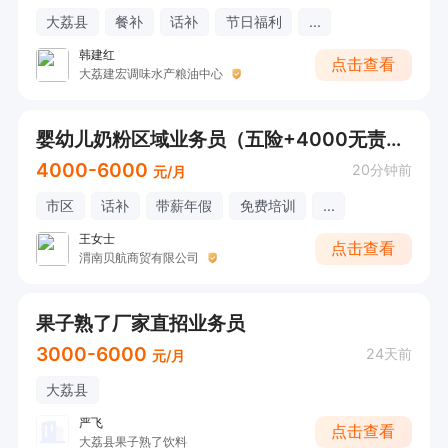
大荔县
餐补
话补
节日福利
...
韩建红
点击查看
大荔建宏调味水产粮油中心
婴幼儿奶粉区域业务员（五险+4000无责任）
4000-6000
20分钟前
元/月
市区
话补
带薪年假
免费培训
...
王女士
点击查看
渭南贝航商贸有限公司
果子熟了厂家直招业务员
3000-6000
24天前
元/月
大荔县
严飞
点击查看
大荔县果子熟了饮料