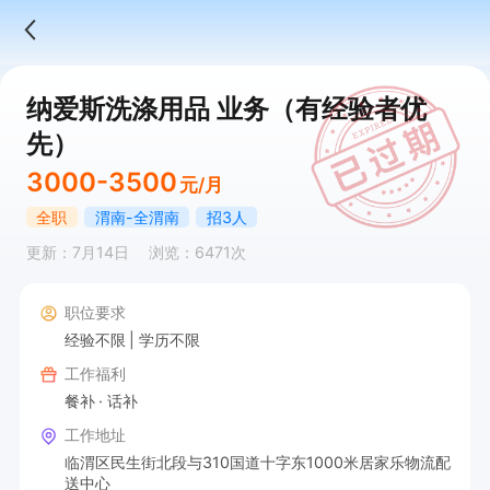
纳爱斯洗涤用品 业务（有经验者优
先）
3000-3500
元/月
全职
渭南-全渭南
招3人
更新：7月14日
浏览：6471次
职位要求
经验不限
学历不限
工作福利
餐补
话补
工作地址
临渭区民生街北段与310国道十字东1000米居家乐物流配
送中心