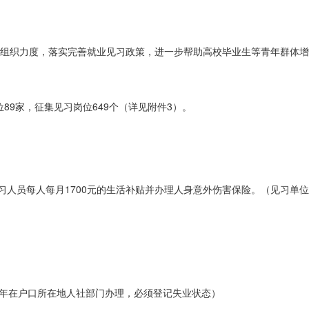
组织力度，落实完善就业见习政策，进一步帮助高校毕业生等青年群体增
89家，征集见习岗位649个（详见附件3）。
习人员每人每月1700元的生活补贴并办理人身意外伤害保险。（见习单
青年在户口所在地人社部门办理，必须登记失业状态）