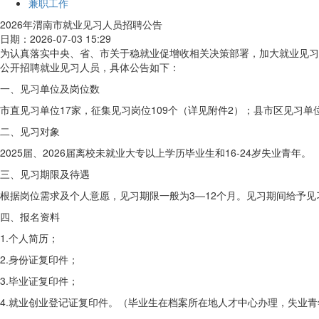
兼职工作
2026年渭南市就业见习人员招聘公告
日期：2026-07-03 15:29
为认真落实中央、省、市关于稳就业促增收相关决策部署，加大就业见习
公开招聘就业见习人员，具体公告如下：
一、见习单位及岗位数
市直见习单位17家，征集见习岗位109个（详见附件2）；县市区见习单位
二、见习对象
2025届、2026届离校未就业大专以上学历毕业生和16-24岁失业青年。
三、见习期限及待遇
根据岗位需求及个人意愿，见习期限一般为3—12个月。见习期间给予见
四、报名资料
1.个人简历；
2.身份证复印件；
3.毕业证复印件；
4.就业创业登记证复印件。（毕业生在档案所在地人才中心办理，失业