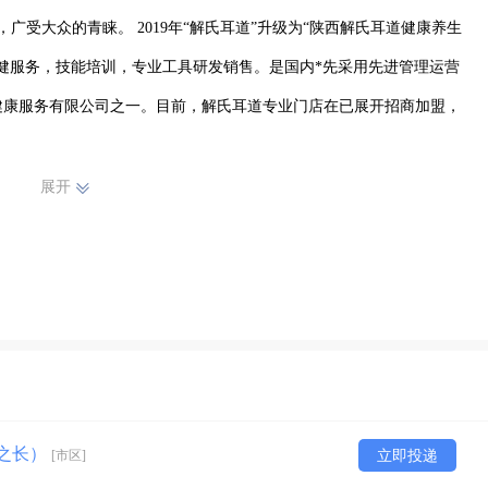
广受大众的青睐。 2019年“解氏耳道”升级为“陕西解氏耳道健康养生
健服务，技能培训，专业工具研发销售。是国内*先采用先进管理运营
健康服务有限公司之一。目前，解氏耳道专业门店在已展开招商加盟，
、“*美采耳师评选”等活动。通过技术传承传授，带动社会就业，推进行
展开
养生服务。

、洗眼为特色项目，以艾灸、局部调理、刮痧拔罐等为大众项目的专业
感，旨在成为现代都市生活放松、减压的*佳方式！
技之长）
[市区]
立即投递