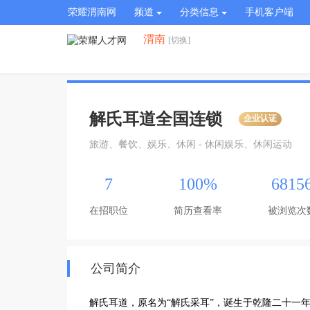
荣耀渭南网
频道
分类信息
手机客户端
渭南
[切换]
解氏耳道全国连锁
企业认证
旅游、餐饮、娱乐、休闲 - 休闲娱乐、休闲运动
7
100%
6815
在招职位
简历查看率
被浏览次
公司简介
解氏耳道，原名为“解氏采耳”，诞生于乾隆二十一年