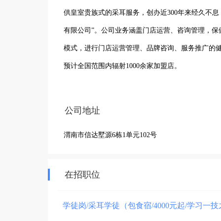
供皇室贵族式的采耳服务，创办近300年来经久不息，
有限公司”。公司业务涵盖门店运营、咨询管理，保
模式，进行门店运营管理、品牌咨询、服务推广的
预计全国范围内辐射1000余家加盟店。

《解氏耳道》先后组织了全国“采耳行业技能大赛”
业发展，为越来越多的民众提供以耳部保健为核心的
公司地址
解氏耳道专业打造以采耳、中耳炎调护、鼻炎护理
渭南市信达墅源6栋1单元102号
中医养生门店。我们用心，为您营造高端生活的仪式
在招职位
学徒岗/采耳学徒（包食宿/4000元起/学习一