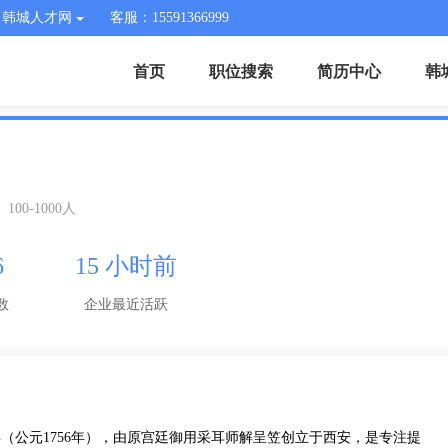
韩城人才网
客服：15591366999
首页
职位搜索
简历中心
韩
100-1000人
6
15 小时前
数
企业最近活跃
（公元1756年），由原宫廷御用采耳师解呈笠创立于西安，是专注提