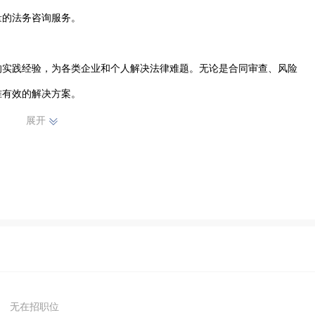
的法务咨询服务。

的实践经验，为各类企业和个人解决法律难题。无论是合同审查、风险
有效的解决方案。

展开
户需求为导向，深入了解客户业务，为其量身定制个性化的法务策略。
最大权益。

服务，在法务咨询行业树立了良好的口碑。我们将继续努力，不断提升
助力客户在合法合规的轨道上稳健发展。
无在招职位