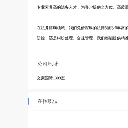
专业素养高的法务人才，为客户提供全方位、高质量
在法务咨询领域，我们凭借深厚的法律知识和丰富
防控，还是纠纷处理、合规管理，我们都能提供精准
我们始终秉持专业、负责、高效的服务理念，以客
公司地址
在处理每一个案件时，都严谨细致，力求为客户争取
文豪国际1309室
渭南瑶台映画咨询有限公司以专业的团队、优质的
服务水平，为更多客户提供坚实可靠的法务支持，
在招职位