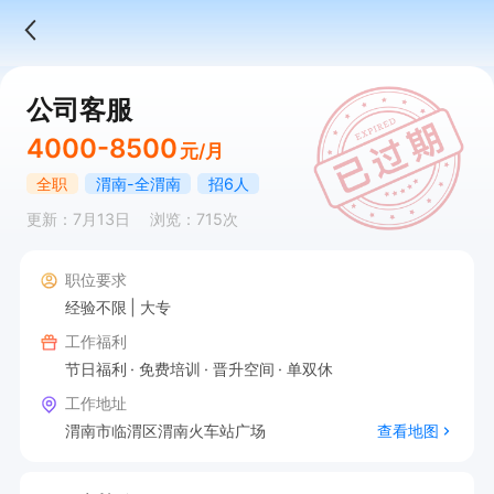
公司客服
4000-8500
元/月
全职
渭南-全渭南
招6人
更新：7月13日
浏览：715次
职位要求
经验不限
大专
工作福利
节日福利
免费培训
晋升空间
单双休
工作地址
渭南市临渭区渭南火车站广场
查看地图