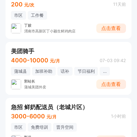
200
11天前
元/次
市区
工作餐
丁姣
点击查看
渭南市高新区丁小颍生鲜鸡肉店
美团骑手
4000-10000
07-03 09:42
元/月
蒲城县
加班补助
话补
节日福利
...
郭站长
点击查看
蒲城美团外卖
急招 鲜奶配送员（老城片区）
3000-6000
1小时前
元/月
市区
免费培训
晋升空间