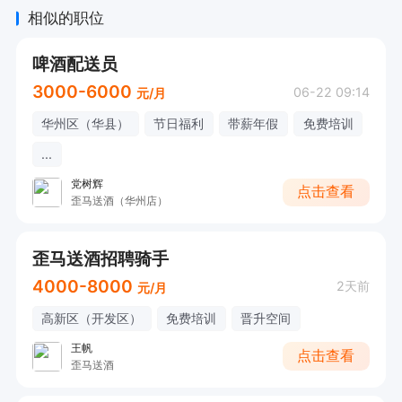
相似的职位
啤酒配送员
3000-6000
06-22 09:14
元/月
华州区（华县）
节日福利
带薪年假
免费培训
...
党树辉
点击查看
歪马送酒（华州店）
歪马送酒招聘骑手
4000-8000
2天前
元/月
高新区（开发区）
免费培训
晋升空间
王帆
点击查看
歪马送酒