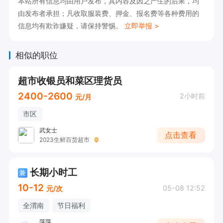
本站所有信息均由用户发布，其内容及因之产生的后果，均
由发布者承担；凡收取服装费、押金、报名费等各种费用的
信息均有欺诈嫌疑，请保持警惕。
立即举报 >
相似的职位
超市收银员和菜区理货员
2400-2600
2小时前
元/月
市区
武女士
点击查看
2023生鲜百货超市
长期小时工
兼
10-12
05-08 12:52
元/次
全渭南
节日福利
萍萍