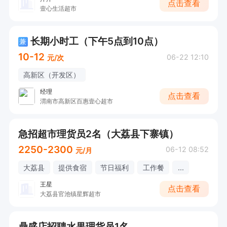
点击查看
壹心生活超市
长期小时工（下午5点到10点）
兼
10-12
06-22 12:10
元/次
高新区（开发区）
经理
点击查看
渭南市高新区百惠壹心超市
急招超市理货员2名（大荔县下寨镇）
2250-2300
06-12 08:52
元/月
大荔县
提供食宿
节日福利
工作餐
...
王星
点击查看
大荔县官池镇星辉超市
鼎盛店招聘水果理货员1名