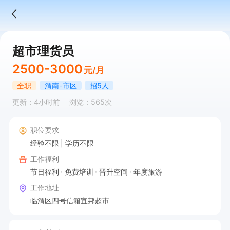
超市理货员
2500-3000
元/月
全职
渭南-市区
招5人
更新：4小时前
浏览：565次
职位要求
经验不限
学历不限
工作福利
节日福利
免费培训
晋升空间
年度旅游
工作地址
临渭区四号信箱宜邦超市