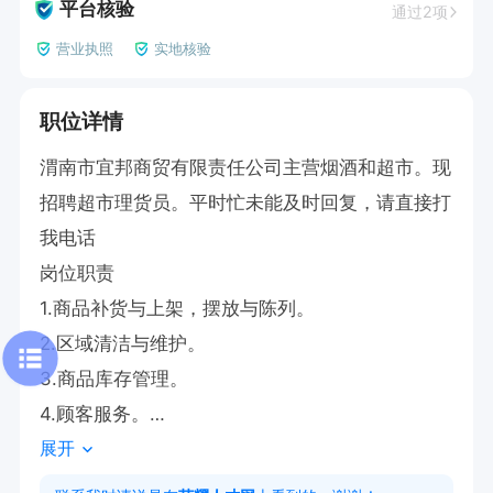
平台核验
通过2项
营业执照
实地核验
职位详情
渭南市宜邦商贸有限责任公司主营烟酒和超市。现
招聘超市理货员。平时忙未能及时回复，请直接打
我电话

岗位职责

1.商品补货与上架，摆放与陈列。

2.区域清洁与维护。

3.商品库存管理。

4.顾客服务。

展开
岗位要求

吃苦耐劳，具有良好的责任心和团队意识，年龄4