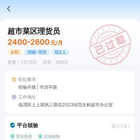
超市菜区理货员
2400-2600
元/月
全职
渭南-市区
招2人
更新：7月13日
浏览：365次
职位要求
经验不限
学历不限
工作地址
临渭区上上国风三期店2023绿范生鲜超市办公室
平台核验
通过2项
营业执照
实地核验