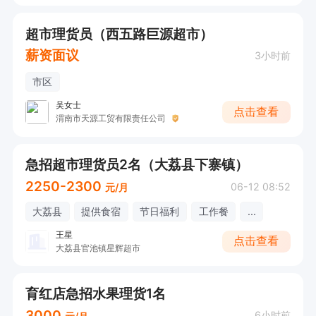
超市理货员（西五路巨源超市）
薪资面议
3小时前
市区
吴女士
点击查看
渭南市天源工贸有限责任公司
急招超市理货员2名（大荔县下寨镇）
2250-2300
06-12 08:52
元/月
大荔县
提供食宿
节日福利
工作餐
...
王星
点击查看
大荔县官池镇星辉超市
育红店急招水果理货1名
3000
6小时前