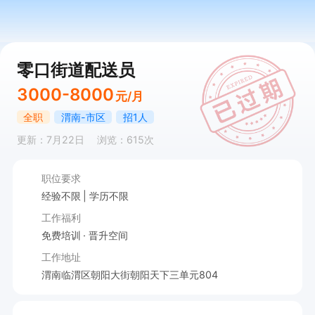
零口街道配送员
3000-8000
元/月
全职
渭南-市区
招1人
更新：7月22日
浏览：615次
职位要求
经验不限
学历不限
工作福利
免费培训
晋升空间
工作地址
渭南临渭区朝阳大街朝阳天下三单元804